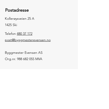
Postadresse
Kollerøysveien 25 A
1425 Ski
Telefon
480 37 172‬
post@byggmesterevensen.no
Byggmester Evensen AS
Org.nr.
988 682 055
MVA
Sosiale medier
Forespørsler
For forespørsler, spørsmål eller andre
henvendelser:
ring:
480 37 172
‬ eller send