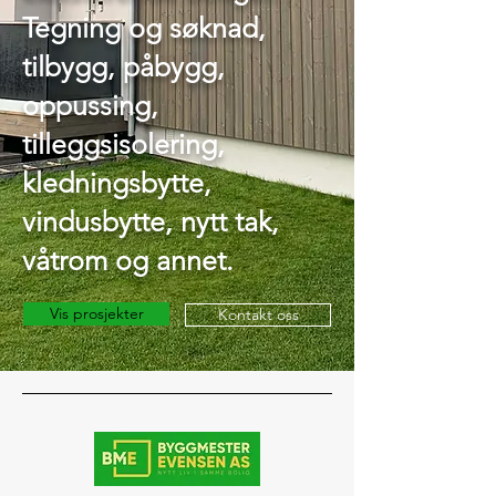
Tegning og søknad,
tilbygg, påbygg,
oppussing,
tilleggsisolering,
kledningsbytte,
vindusbytte, nytt tak,
våtrom og annet.
Vis prosjekter
Kontakt oss