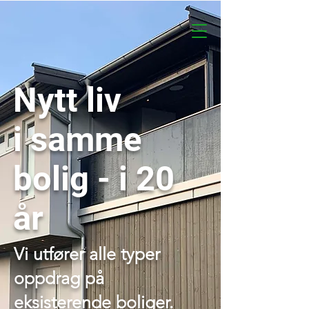
Nytt liv
i samme
bolig - i 20
år
Vi utfører alle typer
oppdrag på
eksisterende boliger.