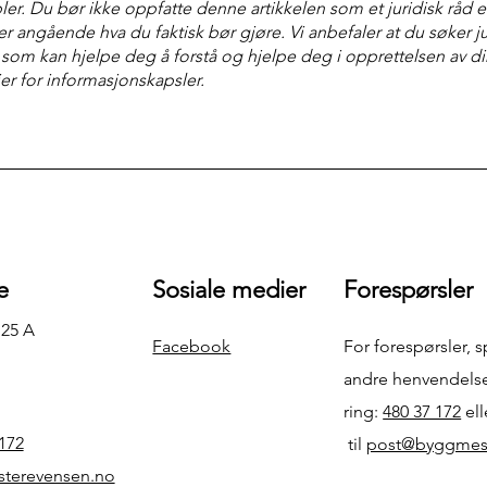
er. Du bør ikke oppfatte denne artikkelen som et juridisk råd e
r angående hva du faktisk bør gjøre. Vi anbefaler at du søker ju
 som kan hjelpe deg å forstå og hjelpe deg i opprettelsen av d
jer for informasjonskapsler.
e
Sosiale medier
Forespørsler
 25 A
Facebook
For forespørsler, s
andre henvendelse
ring:
480 37 172
‬ e
172‬
til
post@byggmest
terevensen.no