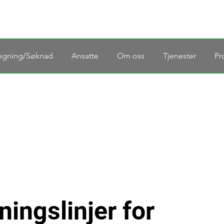
egning/Søknad
Ansatte
Om oss
Tjenester
Pr
ningslinjer for