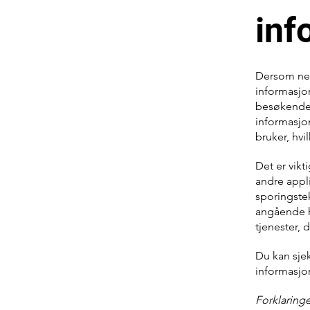
inf
Dersom net
informasjon
besøkende 
informasjon
bruker, hvi
Det er vikt
andre appl
sporingste
angående h
tjenester,
Du kan sje
informasjo
Forklaringe