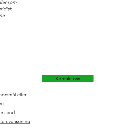
ller som
ridisk
ine
Kontakt oss
pørsmål eller
r:
ller send
erevensen.no