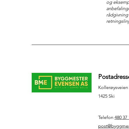
og eksempl
anbefalinge
rådgivning
retningslin
Postadress
Kollerøysveien
1425 Ski
Telefon
480 37 
post@byggmes