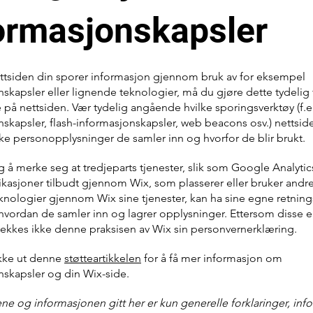
ormasjonskapsler
tsiden din sporer informasjon gjennom bruk av for eksempel
skapsler eller lignende teknologier, må du gjøre dette tydelig 
på nettsiden. Vær tydelig angående hvilke sporingsverktøy (f.e
skapsler, flash-informasjonskapsler, web beacons osv.) nettsid
lke personopplysninger de samler inn og hvorfor de blir brukt.
ig å merke seg at tredjeparts tjenester, slik som Google Analytics
ikasjoner tilbudt gjennom Wix, som plasserer eller bruker andr
knologier gjennom Wix sine tjenester, kan ha sine egne retnings
vordan de samler inn og lagrer opplysninger. Ettersom disse e
 dekkes ikke denne praksisen av Wix sin personvernerklæring.
kke ut denne
støtteartikkelen
for å få mer informasjon om
nskapsler og din Wix-side.
ne og informasjonen gitt her er kun generelle forklaringer, inf