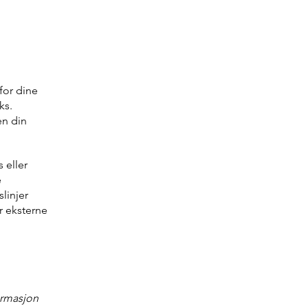
for dine
ks.
en din
 eller
e
linjer
r eksterne
ormasjon